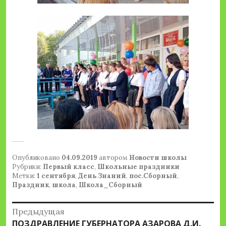
Опубликовано
04.09.2019
автором
Новости школы
Рубрики:
Первый класс
,
Школьные праздники
Метки:
1 сентября
,
День Знаний
,
пос.Сборный
,
Праздник
,
школа
,
Школа_Сборный
Навигация
Предыдущая
Предыдущая
ПОЗДРАВЛЕНИЕ ГУБЕРНАТОРА АЗАРОВА Д.И.