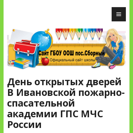
Перейти
ОС
к
М
содержимому
Сайт ГБОУ ООШ пос.Сборный
День открытых дверей
В Ивановской пожарно-
спасательной
академии ГПС МЧС
России