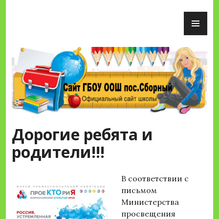
Перейти
ОС
к
М
содержимому
Сайт ГБОУ ООШ пос.Сборный
Дорогие ребята и
родители!!!
В соответствии с
письмом
Министерства
просвещения