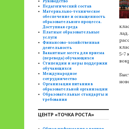
Руководство
Педагогический состав
Материально-техническое
обеспечение и оснащенность
образовательного процесса.
кла
Доступная среда
Платные образовательные
лад
услуги
рас
Финансово-хозяйственная
кла
деятельность
Вакантные места для приема
5-7
(перевода) обучающихся
вокр
Стипендии и меры поддержки
обучающихся
Международное
Быс
сотрудничество
нов
Организация питания в
образовательной организации
Образовательные стандарты и
требования
ЦЕНТР «ТОЧКА РОСТА»
Общая информация о центре