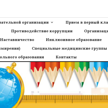
Ш пос.Сборный
овательной организации
Прием в первый кла
Противодействие коррупции
Организаци
Наставничество
Инклюзивное образование
имирения)
Специальные медицинские группы
ольного образования
Контакты