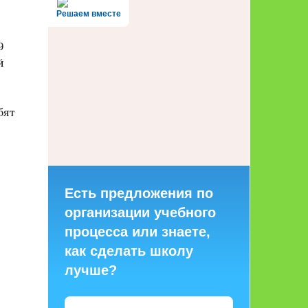
Решаем вместе
9
й
бят
Есть предложения по
организации учебного
процесса или знаете,
как сделать школу
лучше?