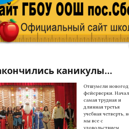
акончились каникулы…
Отшумели новогод
фейерверки. Начал
самая трудная и
длинная третья
учебная четверть, н
мы все с
удовольствием