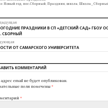
и:
Новый год
,
пос.Сборный
,
Праздник
,
школа
,
Школа_Сборны
авигация
дыдущая
дыдущая
ОГОДНИЕ ПРАЗДНИКИ В СП «ДЕТСКИЙ САД» ГБОУ 
о
ись:
. СБОРНЫЙ
аписям
дующая
дующая
ОСТИ ОТ САМАРСКОГО УНИВЕРСИТЕТА
ись:
БАВИТЬ КОММЕНТАРИЙ
адрес email не будет опубликован.
зательные поля помечены
*
ментарий
*