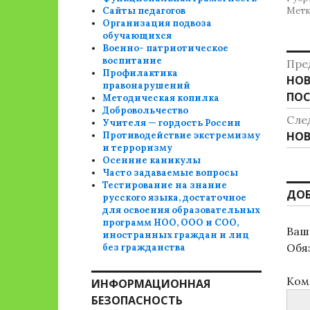
Сайты педагогов
Метк
Организация подвоза
обучающихся
Военно- патриотическое
Н
воспитание
Пре
Профилактика
Пре
НОВ
п
правонарушений
зап
ПОС
Методическая копилка
з
Добровольчество
Сле
Учителя — гордость России
Сле
НОВ
Противодействие экстремизму
и терроризму
зап
Осенние каникулы
Часто задаваемые вопросы
Тестирование на знание
ДО
русского языка, достаточное
для освоения образовательных
программ НОО, ООО и СОО,
Ваш 
иностранных граждан и лиц
Обя
без гражданства
Ком
ИНФОРМАЦИОННАЯ
БЕЗОПАСНОСТЬ