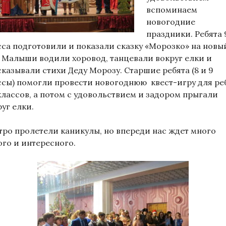
вспоминаем
новогодние
праздники. Ребята 
сса подготовили и показали сказку «Морозко» на новы
. Малыши водили хоровод, танцевали вокруг елки и
сказывали стихи Деду Морозу. Старшие ребята (8 и 9
ссы) помогли провести новогоднюю квест-игру для ре
 классов, а потом с удовольствием и задором прыгали
уг елки.
тро пролетели каникулы, но впереди нас ждет много
ого и интересного.