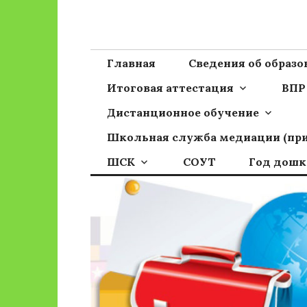
Перейти
к
Сайт ГБОУ ОО
Официальный сайт школы
содержимому
Главная
Сведения об образ
Итоговая аттестация
ВПР
Дистанционное обучение
Школьная служба медиации (пр
ШСК
СОУТ
Год дошк