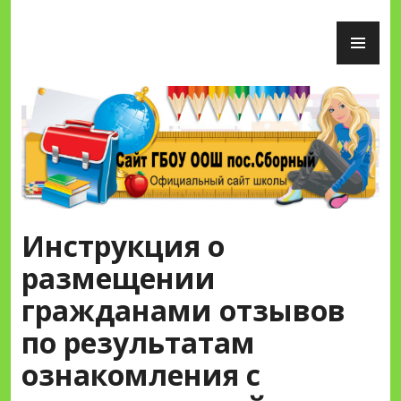
Перейти
ОС
к
М
содержимому
Сайт ГБОУ ООШ пос.Сборный
Инструкция о
размещении
гражданами отзывов
по результатам
ознакомления с