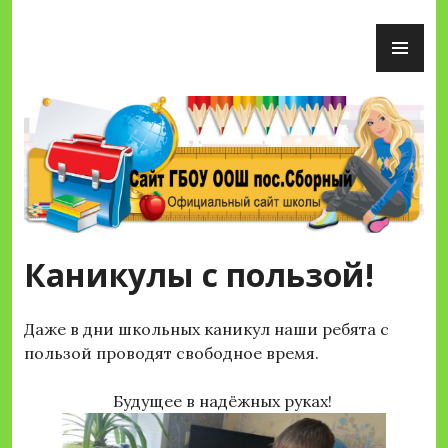
Перейти
ОС
к
М
содержимому
Сайт ГБОУ ООШ пос.Сборный
Каникулы с пользой!
Даже в дни школьных каникул наши ребята с
пользой проводят свободное время.
Будущее в надёжных руках!