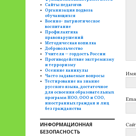
Сайты педагогов
Организация подвоза
обучающихся
Военно- патриотическое
воспитание
Профилактика
правонарушений
Методическая копилка
Добровольчество
Учителя — гордость России
Противодействие экстремизму
и терроризму
Осенние каникулы
Им
Часто задаваемые вопросы
Тестирование на знание
русского языка, достаточное
для освоения образовательных
программ НОО, ООО и СОО,
Ema
иностранных граждан и лиц
без гражданства
ИНФОРМАЦИОННАЯ
Сай
БЕЗОПАСНОСТЬ