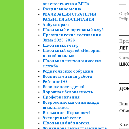
опасность атаки БПЛА
Ежедневное меню
Опуб
РЕАЛИЗАЦИЯ СТРАТЕГИИ
Рубр
РАЗВИТИЯ ВОСПИТАНИЯ
Азбука права
Школьный спортивный клуб
Президентские состязания
Н
Зима 2025-2026
Пре
Школьный театр
Пре
ЛЕТ
п
Школьный музей «История
зап
нашей школы»
Сле
з
Школьная психологическая
Сле
ШКО
служба
зап
Родительские собрания
Воспитательная работа
Рейтинг ОО
Безопасность детей
ДО
Дорожная безопасность
Профориентация
Всероссийская олимпиада
Ваш 
школьников
Обя
Внимание! Наркопост!
Экспертный совет
Школьная библиотека
Ком
Функциональная грамотность