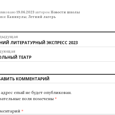
ликовано
19.06.2023
автором
Новости школы
ики:
Каникулы
,
Летний лагерь
авигация
дыдущая
дыдущая
НИЙ ЛИТЕРАТУРНЫЙ ЭКСПРЕСС 2023
о
ись:
дующая
аписям
дующая
ЛЬНЫЙ ТЕАТР
ись:
БАВИТЬ КОММЕНТАРИЙ
адрес email не будет опубликован.
зательные поля помечены
*
ментарий
*