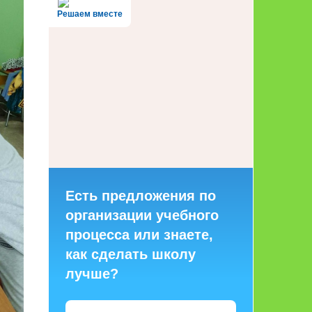
Решаем вместе
Есть предложения по
организации учебного
процесса или знаете,
как сделать школу
лучше?