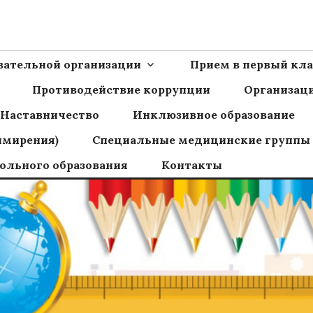
Ш пос.Сборный
овательной организации
Прием в первый кла
Противодействие коррупции
Организаци
Наставничество
Инклюзивное образование
имирения)
Специальные медицинские группы
ольного образования
Контакты