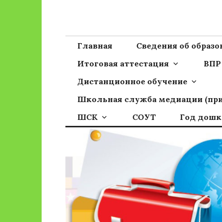
Перейти
к
Сайт ГБОУ ОО
Официальный сайт школы
содержимому
Главная
Сведения об образ
Итоговая аттестация
ВПР
Дистанционное обучение
Школьная служба медиации (пр
ШСК
СОУТ
Год дошк