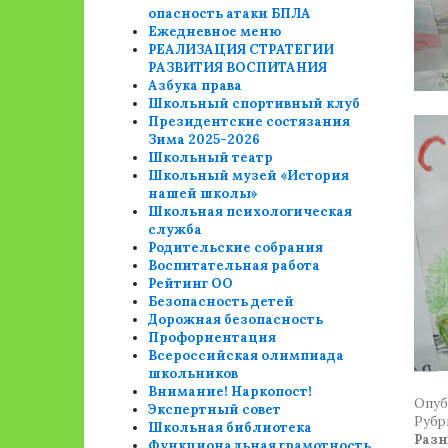
опасность атаки БПЛА
Ежедневное меню
РЕАЛИЗАЦИЯ СТРАТЕГИИ
РАЗВИТИЯ ВОСПИТАНИЯ
Азбука права
Школьный спортивный клуб
Президентские состязания
Зима 2025-2026
Школьный театр
Школьный музей «История
нашей школы»
Школьная психологическая
служба
Родительские собрания
Воспитательная работа
Рейтинг ОО
Безопасность детей
Дорожная безопасность
Профориентация
Всероссийская олимпиада
школьников
Внимание! Наркопост!
Опуб
Экспертный совет
Рубр
Школьная библиотека
Разн
Функциональная грамотность