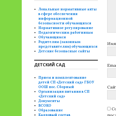
Локальные нормативные акты
в сфере обеспечения
информационной
безопасности обучающихся
Нормативное регулирование
Педагогическим работникам
Обучающимся
Родителям (законным
Им
представителям) обучающихся
Детские безопасные сайты
ДЕТСКИЙ САД
Ema
Прием и комплектование
детей СП «Детский сад» ГБОУ
Сай
ООШ пос. Сборный
Организация питания в СП
«Детский сад»
Документы
ВСОКО
Со
Образование
пос
Кадровый состав