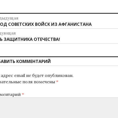
авигация
дыдущая
дыдущая
ОД СОВЕТСКИХ ВОЙСК ИЗ АФГАНИСТАНА
о
ись:
дующая
аписям
дующая
Ь ЗАЩИТНИКА ОТЕЧЕСТВА!
ись:
БАВИТЬ КОММЕНТАРИЙ
адрес email не будет опубликован.
зательные поля помечены
*
ментарий
*