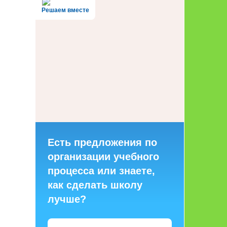
Решаем вместе
Есть предложения по
организации учебного
процесса или знаете,
как сделать школу
лучше?