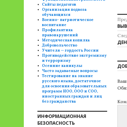
Сайты педагогов
Организация подвоза
обучающихся
Н
Пре
Военно- патриотическое
воспитание
Пре
ВЫВ
п
Профилактика
зап
правонарушений
Сле
з
Методическая копилка
Сле
ДЕН
Добровольчество
зап
Учителя — гордость России
Противодействие экстремизму
и терроризму
ДО
Осенние каникулы
Часто задаваемые вопросы
Тестирование на знание
Ваш 
русского языка, достаточное
для освоения образовательных
Обя
программ НОО, ООО и СОО,
иностранных граждан и лиц
Ком
без гражданства
ИНФОРМАЦИОННАЯ
БЕЗОПАСНОСТЬ