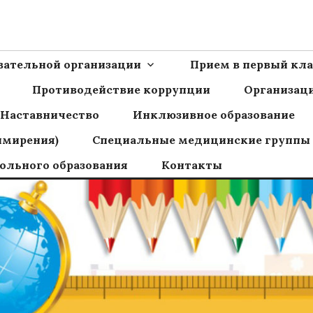
Ш пос.Сборный
овательной организации
Прием в первый кла
Противодействие коррупции
Организаци
Наставничество
Инклюзивное образование
имирения)
Специальные медицинские группы
ольного образования
Контакты