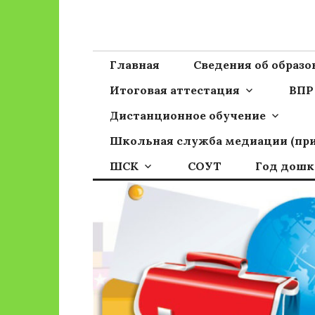
Перейти
к
Сайт ГБОУ ОО
Официальный сайт школы
содержимому
Главная
Сведения об образ
Итоговая аттестация
ВПР
Дистанционное обучение
Школьная служба медиации (пр
ШСК
СОУТ
Год дошк