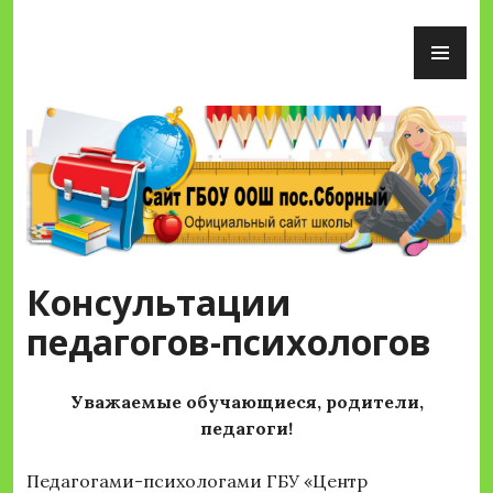
Перейти
ОС
к
М
содержимому
Сайт ГБОУ ООШ пос.Сборный
Консультации
педагогов-психологов
Уважаемые обучающиеся, родители,
педагоги!
Педагогами-психологами ГБУ «Центр