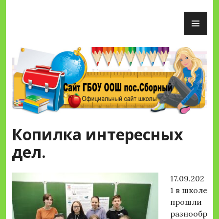
Перейти
ОС
к
М
содержимому
Сайт ГБОУ ООШ пос.Сборный
Копилка интересных
дел.
17.09.202
1 в школе
прошли
разнообр