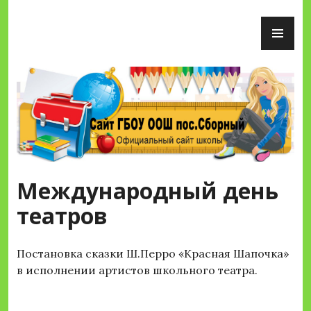
Перейти
ОС
к
М
содержимому
Сайт ГБОУ ООШ пос.Сборный
Международный день
театров
Постановка сказки Ш.Перро «Красная Шапочка»
в исполнении артистов школьного театра.