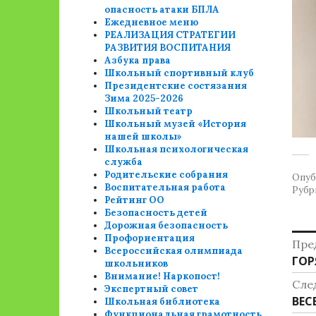
опасность атаки БПЛА
Ежедневное меню
РЕАЛИЗАЦИЯ СТРАТЕГИИ
РАЗВИТИЯ ВОСПИТАНИЯ
Азбука права
Школьный спортивный клуб
Президентские состязания
Зима 2025-2026
Школьный театр
Школьный музей «История
нашей школы»
Школьная психологическая
служба
Родительские собрания
Опуб
Воспитательная работа
Рубр
Рейтинг ОО
Безопасность детей
Дорожная безопасность
Н
Профориентация
Пре
Всероссийская олимпиада
Пре
ГОР
п
школьников
Внимание! Наркопост!
зап
Сле
з
Экспертный совет
Сле
ВЕС
Школьная библиотека
Функциональная грамотность