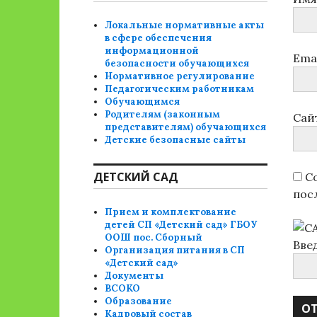
Локальные нормативные акты
в сфере обеспечения
информационной
Ema
безопасности обучающихся
Нормативное регулирование
Педагогическим работникам
Обучающимся
Родителям (законным
Сай
представителям) обучающихся
Детские безопасные сайты
ДЕТСКИЙ САД
Со
пос
Прием и комплектование
детей СП «Детский сад» ГБОУ
ООШ пос. Сборный
Вве
Организация питания в СП
«Детский сад»
Документы
ВСОКО
Образование
Кадровый состав