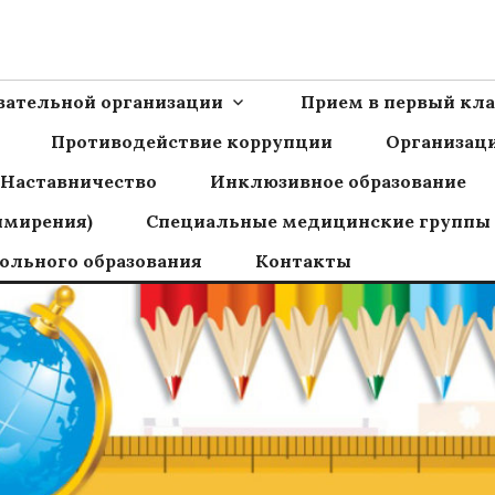
Ш пос.Сборный
овательной организации
Прием в первый кла
Противодействие коррупции
Организаци
Наставничество
Инклюзивное образование
имирения)
Специальные медицинские группы
ольного образования
Контакты