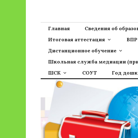
Перейти
к
Сайт ГБОУ ОО
Официальный сайт школы
содержимому
Главная
Сведения об образ
Итоговая аттестация
ВПР
Дистанционное обучение
Школьная служба медиации (пр
ШСК
СОУТ
Год дошк