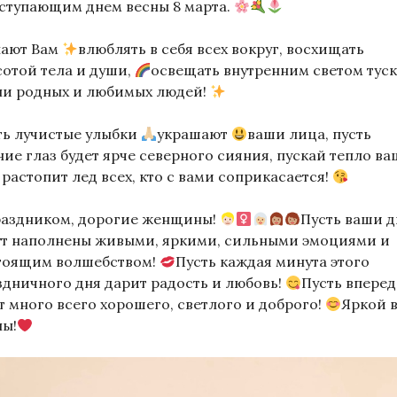
аступающим днем весны 8 марта.
ают Вам
влюблять в себя всех вокруг, восхищать
сотой тела и души,
освещать внутренним светом тус
ни родных и любимых людей!
ть лучистые улыбки
украшают
ваши лица, пусть
ние глаз будет ярче северного сияния, пускай тепло в
 растопит лед всех, кто с вами соприкасается!
раздником, дорогие женщины!
Пусть ваши 
ут наполнены живыми, яркими, сильными эмоциями и
тоящим волшебством!
Пусть каждая минута этого
здничного дня дарит радость и любовь!
Пусть впере
т много всего хорошего, светлого и доброго!
Яркой 
ны!