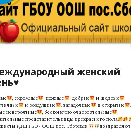
еждународный женский
ень♥
лые
, скромные
, нежные
, добрые
и щедрые
,
ктичные
и воздушные
, загадочные
и открытые
,
ые невероятные
, бесконечно очаровательные
,
вительные представительницы прекрасного пола
ивисты РДШ ГБОУ ООШ пос. Сборный
поздравляют