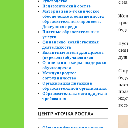
Руководство
с н
Педагогический состав
Материально-техническое
Жел
обеспечение и оснащенность
образовательного процесса.
кра
Доступная среда
буд
Платные образовательные
услуги
Финансово-хозяйственная
Пус
деятельность
сия
Вакантные места для приема
душ
(перевода) обучающихся
Стипендии и меры поддержки
обучающихся
С п
Международное
буд
сотрудничество
Организация питания в
нас
образовательной организации
пра
Образовательные стандарты и
жде
требования
вес
ЦЕНТР «ТОЧКА РОСТА»
Общая информация о центре