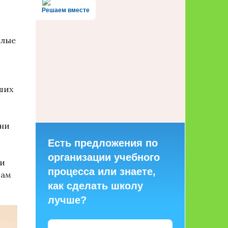
Решаем вместе
клые
аших
дни
Есть предложения по
организации учебного
ди
процесса или знаете,
вам
как сделать школу
лучше?