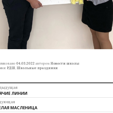
ликовано
04.03.2022
автором
Новости школы
ики:
РДШ
,
Школьные праздники
авигация
дыдущая
дыдущая
ЯЧИЕ ЛИНИИ
о
ись:
дующая
аписям
дующая
ЕЛАЯ МАСЛЕНИЦА