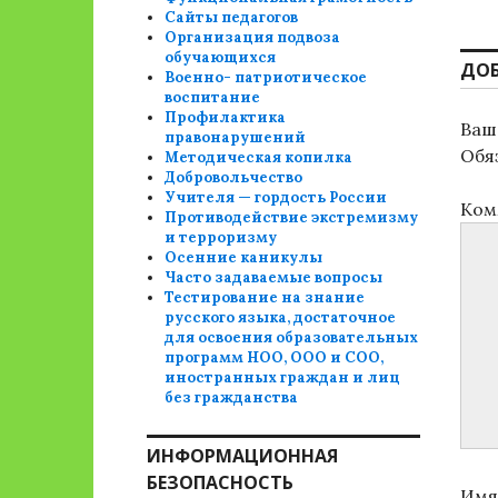
зап
Сайты педагогов
Организация подвоза
обучающихся
ДО
Военно- патриотическое
воспитание
Профилактика
Ваш 
правонарушений
Обя
Методическая копилка
Добровольчество
Учителя — гордость России
Ком
Противодействие экстремизму
и терроризму
Осенние каникулы
Часто задаваемые вопросы
Тестирование на знание
русского языка, достаточное
для освоения образовательных
программ НОО, ООО и СОО,
иностранных граждан и лиц
без гражданства
ИНФОРМАЦИОННАЯ
БЕЗОПАСНОСТЬ
Им