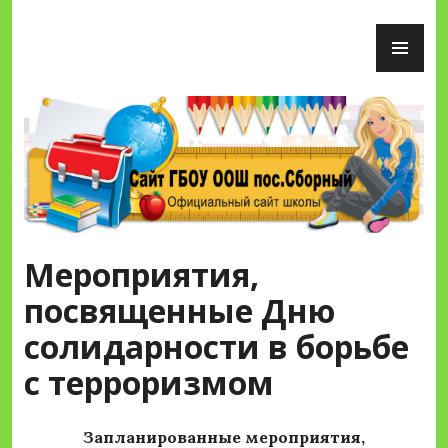
Перейти
ОС
к
М
содержимому
Сайт ГБОУ ООШ пос.Сборный
Мероприятия,
посвященные Дню
солидарности в борьбе
с терроризмом
Запланированные мероприятия,