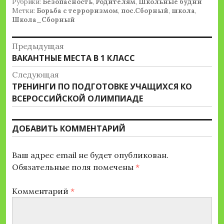
Рубрики:
Безопасность
,
Родителям
,
Школьные будни
Метки:
Борьба с терроризмом
,
пос.Сборный
,
школа
,
Школа_Сборный
Навигация
Предыдущая
Предыдущая
ВАКАНТНЫЕ МЕСТА В 1 КЛАСС
по
запись:
Следующая
записям
Следующая
ТРЕНИНГИ ПО ПОДГОТОВКЕ УЧАЩИХСЯ КО
запись:
ВСЕРОССИЙСКОЙ ОЛИМПИАДЕ
ДОБАВИТЬ КОММЕНТАРИЙ
Ваш адрес email не будет опубликован.
Обязательные поля помечены
*
Комментарий
*