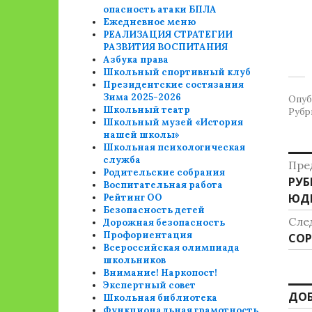
опасность атаки БПЛА
Ежедневное меню
РЕАЛИЗАЦИЯ СТРАТЕГИИ
РАЗВИТИЯ ВОСПИТАНИЯ
Азбука права
Школьный спортивный клуб
Президентские состязания
Зима 2025-2026
Опуб
Школьный театр
Рубр
Школьный музей «История
нашей школы»
Школьная психологическая
Н
служба
Пре
Родительские собрания
Пре
РУБ
п
Воспитательная работа
зап
ЮД
Рейтинг ОО
з
Безопасность детей
Сле
Дорожная безопасность
Профориентация
Сле
СОР
Всероссийская олимпиада
зап
школьников
Внимание! Наркопост!
Экспертный совет
ДО
Школьная библиотека
Функциональная грамотность