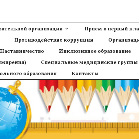
Ш пос.Сборный
овательной организации
Прием в первый кла
Противодействие коррупции
Организаци
Наставничество
Инклюзивное образование
имирения)
Специальные медицинские группы
ольного образования
Контакты