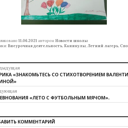
ликовано
11.06.2021
автором
Новости школы
ики:
Внеурочная деятельность
,
Каникулы
,
Летний лагерь
,
Спо
авигация
дыдущая
дыдущая
РИКА «ЗНАКОМЬТЕСЬ СО СТИХОТВОРЕНИЕМ ВАЛЕНТ
о
ись:
ИНОЙ»
аписям
дующая
дующая
ЕВНОВАНИЯ «ЛЕТО С ФУТБОЛЬНЫМ МЯЧОМ».
ись:
БАВИТЬ КОММЕНТАРИЙ