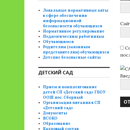
Локальные нормативные акты
в сфере обеспечения
информационной
Сай
безопасности обучающихся
Нормативное регулирование
Педагогическим работникам
Обучающимся
Родителям (законным
Со
представителям) обучающихся
пос
Детские безопасные сайты
ДЕТСКИЙ САД
Вве
Прием и комплектование
детей СП «Детский сад» ГБОУ
ООШ пос. Сборный
Организация питания в СП
«Детский сад»
Документы
ВСОКО
Образование
Кадровый состав