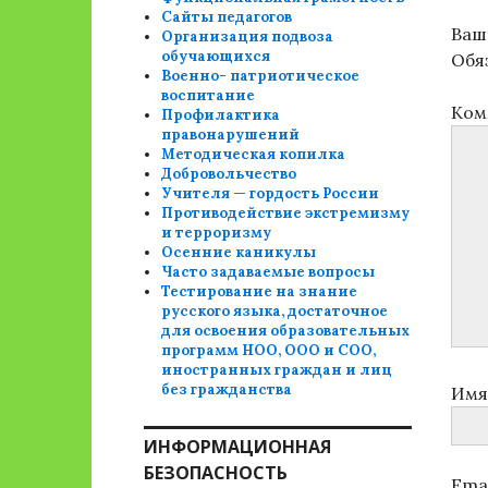
Сайты педагогов
Ваш 
Организация подвоза
обучающихся
Обя
Военно- патриотическое
воспитание
Ком
Профилактика
правонарушений
Методическая копилка
Добровольчество
Учителя — гордость России
Противодействие экстремизму
и терроризму
Осенние каникулы
Часто задаваемые вопросы
Тестирование на знание
русского языка, достаточное
для освоения образовательных
программ НОО, ООО и СОО,
иностранных граждан и лиц
без гражданства
Им
ИНФОРМАЦИОННАЯ
БЕЗОПАСНОСТЬ
Ema