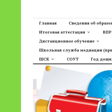
Перейти
к
Сайт ГБОУ ОО
Официальный сайт школы
содержимому
Главная
Сведения об образ
Итоговая аттестация
ВПР
Дистанционное обучение
Школьная служба медиации (пр
ШСК
СОУТ
Год дошк