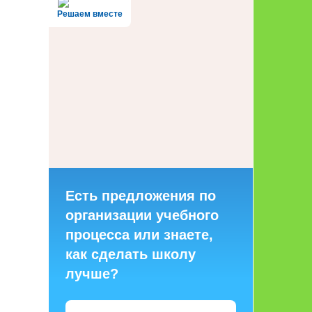
Решаем вместе
Есть предложения по
организации учебного
процесса или знаете,
как сделать школу
лучше?