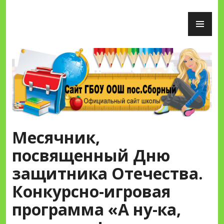
Перейти
ОС
к
М
содержимому
Сайт ГБОУ ООШ пос.Сборный
Месячник,
посвященный Дню
защитника Отечества.
Конкурсно-игровая
программа «А ну-ка,