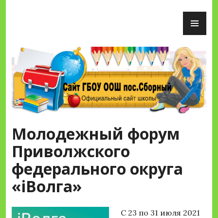
Перейти
ОС
к
М
содержимому
Сайт ГБОУ ООШ пос.Сборный
Молодежный форум
Приволжского
федерального округа
«iВолга»
С 23 по 31 июля 2021