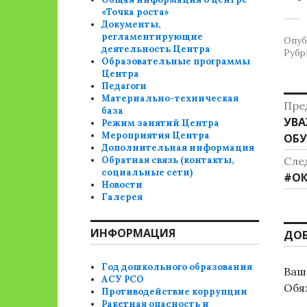
«Точка роста»
Документы,
регламентирующие
Опуб
деятельность Центра
Рубр
Образовательные программы
Центра
Педагоги
Н
Материально-техническая
Пре
база
Пре
УВА
п
Режим занятий Центра
Мероприятия Центра
зап
ОБ
з
Дополнительная информация
Обратная связь (контакты,
Сле
социальные сети)
Сле
#ОК
Новости
зап
Галерея
ИНФОРМАЦИЯ
ДО
Год дошкольного образования
Ваш 
АСУ РСО
Обя
Противодействие коррупции
Ракетная опасность и