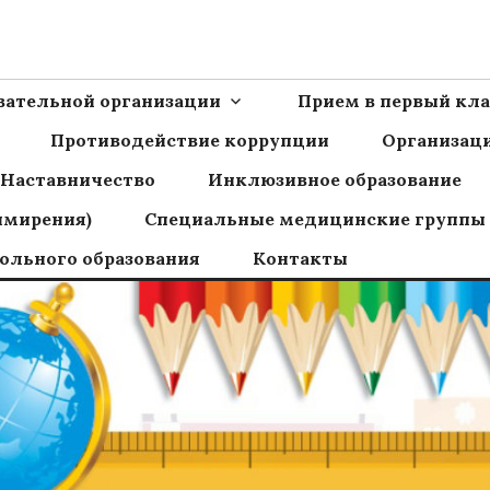
Ш пос.Сборный
овательной организации
Прием в первый кла
Противодействие коррупции
Организаци
Наставничество
Инклюзивное образование
имирения)
Специальные медицинские группы
ольного образования
Контакты