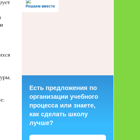
рует
Решаем вместе
м
 и
ихся
уры,
Есть предложения по
организации учебного
е.
процесса или знаете,
как сделать школу
лучше?