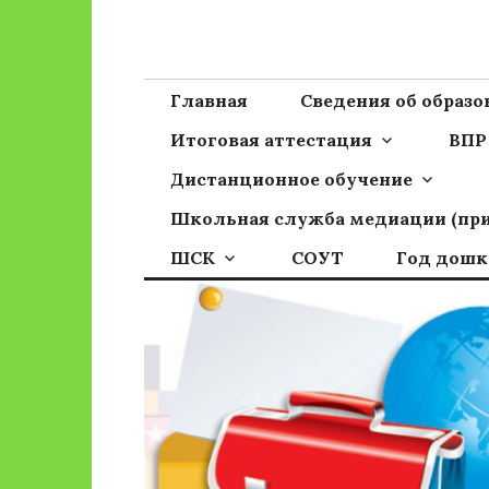
Перейти
к
Сайт ГБОУ ОО
Официальный сайт школы
содержимому
Главная
Сведения об образ
Итоговая аттестация
ВПР
Дистанционное обучение
Школьная служба медиации (пр
ШСК
СОУТ
Год дошк