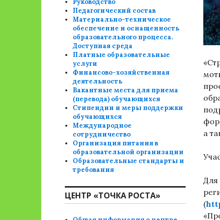
Руководство
Педагогический состав
Материально-техническое
обеспечение и оснащенность
образовательного процесса.
Доступная среда
Платные образовательные
«Ст
услуги
Финансово-хозяйственная
мот
деятельность
про
Вакантные места для приема
обр
(перевода) обучающихся
Стипендии и меры поддержки
под
обучающихся
фор
Международное
а т
сотрудничество
Организация питания в
образовательной организации
Уча
Образовательные стандарты и
требования
Для
рег
ЦЕНТР «ТОЧКА РОСТА»
(
htt
«Пр
Общая информация о центре