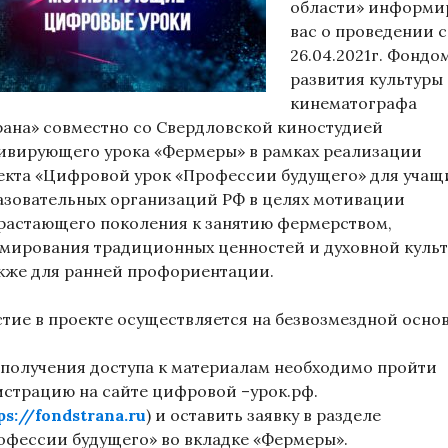
области» информи
вас о проведении с
26.04.2021г. Фондо
развития культуры
кинематографа
рана» совместно со Свердловской киностудией
ивирующего урока «Фермеры» в рамках реализации
екта «Цифровой урок «Профессии будущего» для учащ
азовательных организаций РФ в целях мотивации
растающего поколения к занятию фермерством,
мирования традиционных ценностей и духовной культ
акже для ранней профориентации.
стие в проекте осуществляется на безвозмездной основ
 получения доступа к материалам необходимо пройти
истрацию на сайте цифровой –урок.рф.
ps://fondstrana.ru
) и оставить заявку в разделе
офессии будущего» во вкладке «Фермеры».