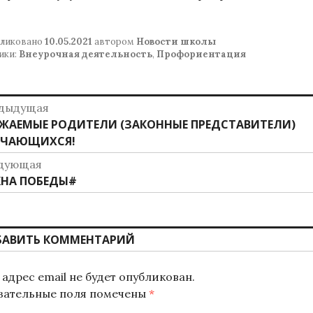
ликовано
10.05.2021
автором
Новости школы
ики:
Внеурочная деятельность
,
Профориентация
авигация
дыдущая
дыдущая
ЖАЕМЫЕ РОДИТЕЛИ (ЗАКОННЫЕ ПРЕДСТАВИТЕЛИ)
о
ись:
УЧАЮЩИХСЯ!
аписям
дующая
дующая
НА ПОБЕДЫ#
ись:
БАВИТЬ КОММЕНТАРИЙ
адрес email не будет опубликован.
зательные поля помечены
*