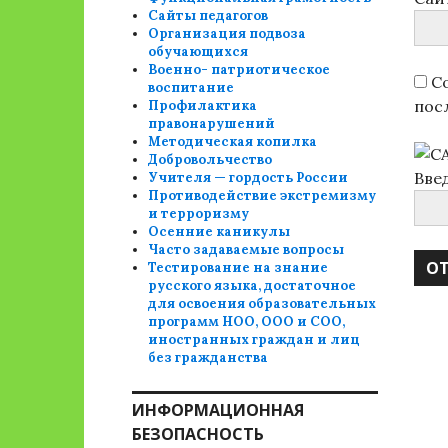
Сайты педагогов
Организация подвоза
обучающихся
Военно- патриотическое
Со
воспитание
пос
Профилактика
правонарушений
Методическая копилка
Добровольчество
Вве
Учителя — гордость России
Противодействие экстремизму
и терроризму
Осенние каникулы
Часто задаваемые вопросы
Тестирование на знание
русского языка, достаточное
для освоения образовательных
программ НОО, ООО и СОО,
иностранных граждан и лиц
без гражданства
ИНФОРМАЦИОННАЯ
БЕЗОПАСНОСТЬ