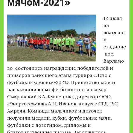
мячом-2021»
12 июля
на
школьно
м
стадионе
пос.
Варламо
во состоялось награждение победителей и
призеров районного этапа турнира «Лето с
футбольным мячом-2021». Приветствовали и
награждали юных футболистов глава м.р.
Сызранский В.А. Кузнецова, директор ООО
«Энерготехмаш» А.Н. Иванов, депутат СГД Р.С.
Амроян. Команды мальчиков и девочек
получили медали, кубки, футбольные мячи,
футболки с логотипом, дипломы и
благодарственные письма. Завершилось