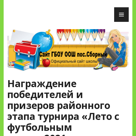
Перейти
ОС
к
М
содержимому
Сайт ГБОУ ООШ пос.Сборный
Награждение
победителей и
призеров районного
этапа турнира «Лето с
футбольным