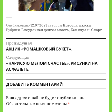
Опубликовано
12.07.2021
автором
Новости школы
Рубрики:
Внеурочная деятельность
,
Каникулы
,
Спорт
Навигация
Предыдущая
Предыдущая
АКЦИЯ «РОМАШКОВЫЙ БУКЕТ».
по
запись:
Следующая
записям
Следующая
«НАРИСУЮ МЕЛОМ СЧАСТЬЕ». РИСУНКИ НА
запись:
АСФАЛЬТЕ.
ДОБАВИТЬ КОММЕНТАРИЙ
Ваш адрес email не будет опубликован.
Обязательные поля помечены
*