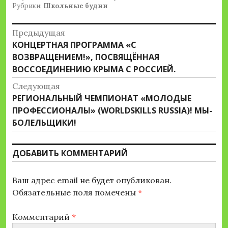
Рубрики:
Школьные будни
Навигация
Предыдущая
Предыдущая
КОНЦЕРТНАЯ ПРОГРАММА «С
по
запись:
ВОЗВРАЩЕНИЕМ!», ПОСВЯЩЁННАЯ
записям
ВОССОЕДИНЕНИЮ КРЫМА С РОССИЕЙ.
Следующая
Следующая
РЕГИОНАЛЬНЫЙ ЧЕМПИОНАТ «МОЛОДЫЕ
запись:
ПРОФЕССИОНАЛЫ» (WORLDSKILLS RUSSIA)! МЫ-
БОЛЕЛЬЩИКИ!
ДОБАВИТЬ КОММЕНТАРИЙ
Ваш адрес email не будет опубликован.
Обязательные поля помечены
*
Комментарий
*