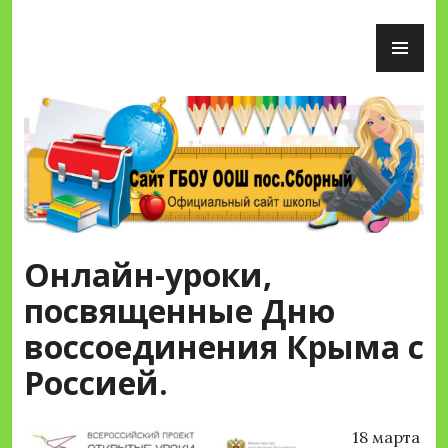
Перейти
ОС
к
М
содержимому
Сайт ГБОУ ООШ пос.Сборный
Онлайн-уроки,
посвященные Дню
воссоединения Крыма с
Россией.
18 марта