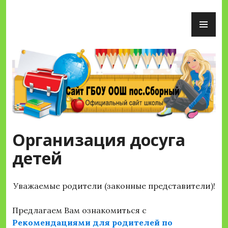
Перейти
ОС
к
М
содержимому
Сайт ГБОУ ООШ пос.Сборный
Организация досуга
детей
Уважаемые родители (законные представители)!
Предлагаем Вам ознакомиться с
Рекомендациями для родителей по