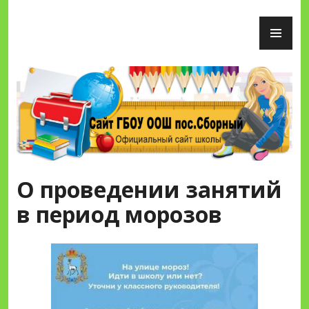
Перейти
ОС
к
М
содержимому
Сайт ГБОУ ООШ пос.Сборный
О проведении занятий
в период морозов