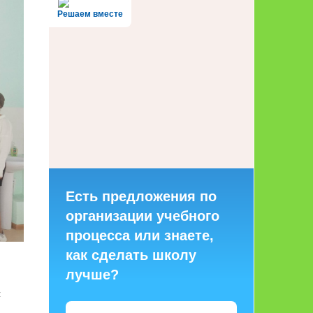
Решаем вместе
Есть предложения по
организации учебного
процесса или знаете,
как сделать школу
лучше?
ы