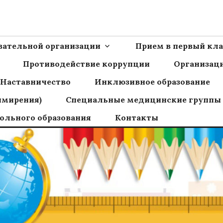
Ш пос.Сборный
овательной организации
Прием в первый кла
Противодействие коррупции
Организаци
Наставничество
Инклюзивное образование
имирения)
Специальные медицинские группы
ольного образования
Контакты