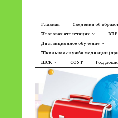
Перейти
к
Сайт ГБОУ ОО
Официальный сайт школы
содержимому
Главная
Сведения об образ
Итоговая аттестация
ВПР
Дистанционное обучение
Школьная служба медиации (пр
ШСК
СОУТ
Год дошк