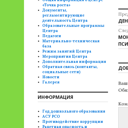
«Точка роста»
Документы,
Н
Пре
регламентирующие
Пре
ДЕН
деятельность Центра
п
Образовательные программы
зап
Сле
Центра
з
Педагоги
Сле
МОН
Материально-техническая
зап
ПСИ
база
Режим занятий Центра
Мероприятия Центра
Дополнительная информация
Обратная связь (контакты,
ДО
социальные сети)
Новости
Галерея
Ваш 
Обя
ИНФОРМАЦИЯ
Ком
Год дошкольного образования
АСУ РСО
Противодействие коррупции
Ракетная опасность и