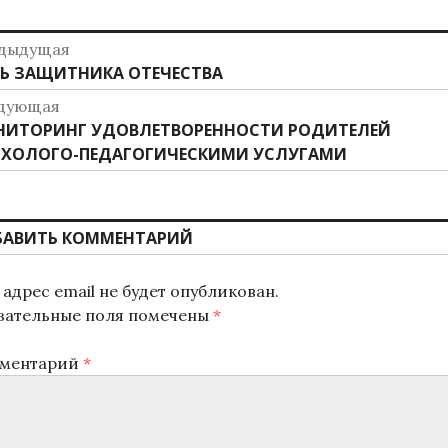
авигация
дыдущая
дыдущая
Ь ЗАЩИТНИКА ОТЕЧЕСТВА
о
ись:
дующая
аписям
дующая
ИТОРИНГ УДОВЛЕТВОРЕННОСТИ РОДИТЕЛЕЙ
ись:
ХОЛОГО-ПЕДАГОГИЧЕСКИМИ УСЛУГАМИ
БАВИТЬ КОММЕНТАРИЙ
адрес email не будет опубликован.
зательные поля помечены
*
ментарий
*