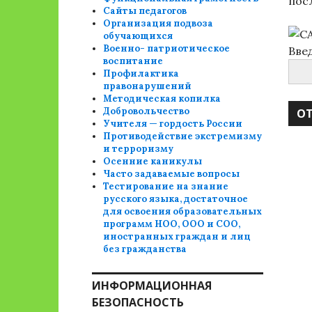
пос
Сайты педагогов
Организация подвоза
обучающихся
Военно- патриотическое
Вве
воспитание
Профилактика
правонарушений
Методическая копилка
Добровольчество
Учителя — гордость России
Противодействие экстремизму
и терроризму
Осенние каникулы
Часто задаваемые вопросы
Тестирование на знание
русского языка, достаточное
для освоения образовательных
программ НОО, ООО и СОО,
иностранных граждан и лиц
без гражданства
ИНФОРМАЦИОННАЯ
БЕЗОПАСНОСТЬ