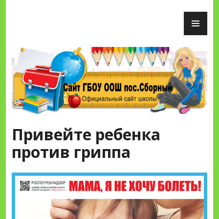
Перейти
ОС
к
М
содержимому
Сайт ГБОУ ООШ пос.Сборный
Привейте ребенка
против гриппа