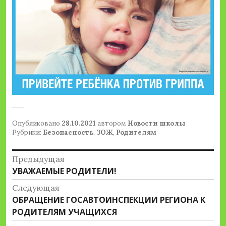
Опубликовано
28.10.2021
автором
Новости школы
Рубрики:
Безопасность
,
ЗОЖ
,
Родителям
Навигация
Предыдущая
Предыдущая
УВАЖАЕМЫЕ РОДИТЕЛИ!
по
запись:
Следующая
записям
Следующая
ОБРАЩЕНИЕ ГОСАВТОИНСПЕКЦИИ РЕГИОНА К
запись:
РОДИТЕЛЯМ УЧАЩИХСЯ