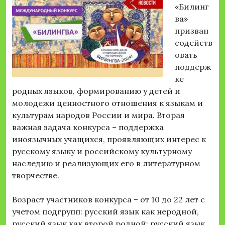
«Билинг
ва»
призван
содейств
овать
поддерж
ке
родных языков, формированию у детей и
молодежи ценностного отношения к языкам и
культурам народов России и мира. Вторая
важная задача конкурса – поддержка
иноязычных учащихся, проявляющих интерес к
русскому языку и российскому культурному
наследию и реализующих его в литературном
творчестве.
Возраст участников конкурса – от 10 до 22 лет с
учетом подгрупп: русский язык как неродной,
русский язык как второй родной; русский язык