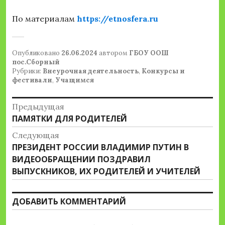
По материалам
https://etnosfera.ru
Опубликовано
26.06.2024
автором
ГБОУ ООШ
пос.Сборный
Рубрики:
Внеурочная деятельность
,
Конкурсы и
фестивали
,
Учащимся
Навигация
Предыдущая
Предыдущая
ПАМЯТКИ ДЛЯ РОДИТЕЛЕЙ
по
запись:
Следующая
записям
Следующая
ПРЕЗИДЕНТ РОССИИ ВЛАДИМИР ПУТИН В
запись:
ВИДЕООБРАЩЕНИИ ПОЗДРАВИЛ
ВЫПУСКНИКОВ, ИХ РОДИТЕЛЕЙ И УЧИТЕЛЕЙ
ДОБАВИТЬ КОММЕНТАРИЙ