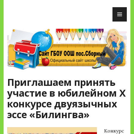
Перейти
ОС
к
М
содержимому
Сайт ГБОУ ООШ пос.Сборный
Приглашаем принять
участие в юбилейном X
конкурсе двуязычных
эссе «Билингва»
Конкурс