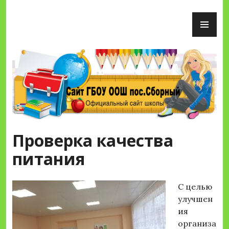
Перейти
ОС
к
М
содержимому
Сайт ГБОУ ООШ пос.Сборный
Проверка качества
питания
С целью
улучшен
ия
организа