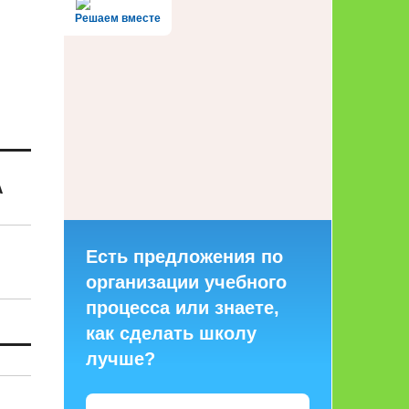
Решаем вместе
А
Есть предложения по
организации учебного
процесса или знаете,
как сделать школу
лучше?