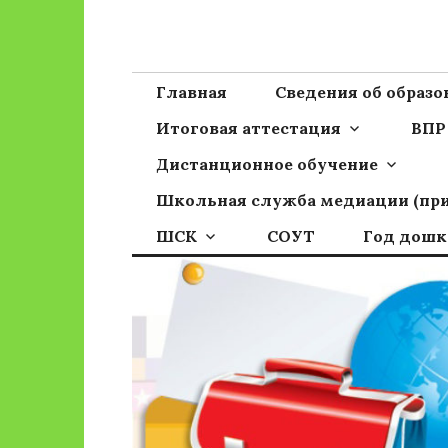
Перейти
к
Сайт ГБОУ ОО
Официальный сайт школы
содержимому
Главная
Сведения об образ
Итоговая аттестация
ВПР
Дистанционное обучение
Школьная служба медиации (пр
ШСК
СОУТ
Год дошк