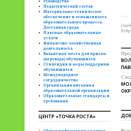
Руководство
Педагогический состав
Материально-техническое
обеспечение и оснащенность
образовательного процесса.
Опуб
Доступная среда
Рубр
Платные образовательные
услуги
Финансово-хозяйственная
деятельность
Н
Пре
Вакантные места для приема
(перевода) обучающихся
Пре
ВОЛ
п
Стипендии и меры поддержки
зап
ПАВ
обучающихся
з
Международное
Сле
сотрудничество
Сле
МО
Организация питания в
зап
ОКР
образовательной организации
Образовательные стандарты и
требования
ДО
ЦЕНТР «ТОЧКА РОСТА»
Общая информация о центре