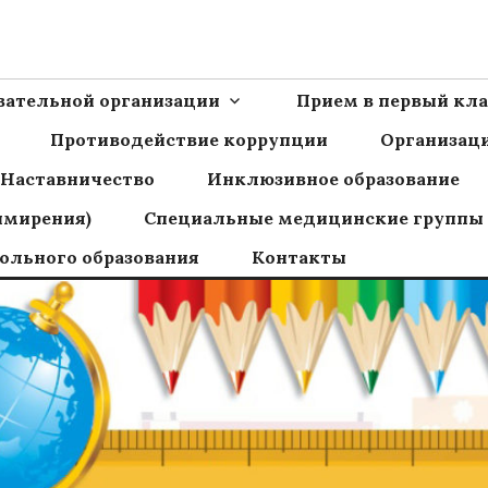
Ш пос.Сборный
овательной организации
Прием в первый кла
Противодействие коррупции
Организаци
Наставничество
Инклюзивное образование
имирения)
Специальные медицинские группы
ольного образования
Контакты