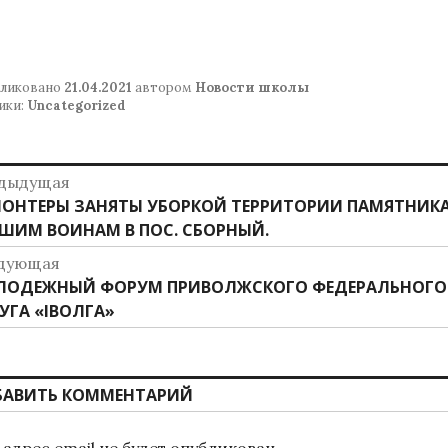
ликовано
21.04.2021
автором
Новости школы
ики:
Uncategorized
авигация
дыдущая
дыдущая
ОНТЕРЫ ЗАНЯТЫ УБОРКОЙ ТЕРРИТОРИИ ПАМЯТНИК
о
ись:
ШИМ ВОИНАМ В ПОС. СБОРНЫЙ.
аписям
дующая
дующая
ЛОДЕЖНЫЙ ФОРУМ ПРИВОЛЖСКОГО ФЕДЕРАЛЬНОГО
ись:
УГА «IВОЛГА»
БАВИТЬ КОММЕНТАРИЙ