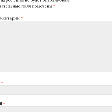
адрес email не будет опубликован.
зательные поля помечены
*
ментарий
*
я
*
il
*