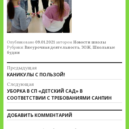
Опубликовано
09.01.2021
автором
Новости школы
Рубрики:
Внеурочная деятельность
,
ЗОЖ
,
Школьные
будни
Навигация
Предыдущая
Предыдущая
КАНИКУЛЫ С ПОЛЬЗОЙ!
по
запись:
Следующая
записям
Следующая
УБОРКА В СП «ДЕТСКИЙ САД» В
запись:
СООТВЕТСТВИИ С ТРЕБОВАНИЯМИ САНПИН
ДОБАВИТЬ КОММЕНТАРИЙ