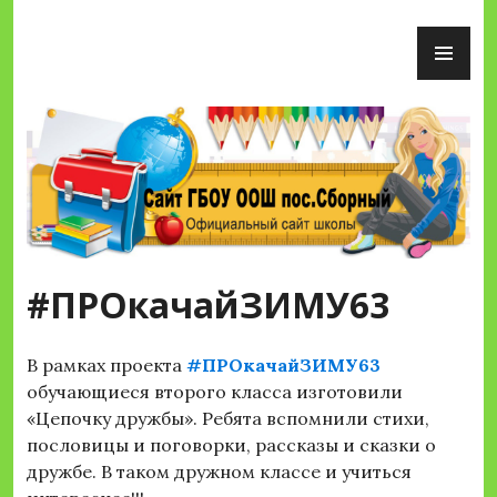
Перейти
ОС
к
М
содержимому
Сайт ГБОУ ООШ пос.Сборный
#ПРОкачайЗИМУ63
В рамках проекта
#ПРОкачайЗИМУ63
обучающиеся второго класса изготовили
«Цепочку дружбы». Ребята вспомнили стихи,
пословицы и поговорки, рассказы и сказки о
дружбе. В таком дружном классе и учиться