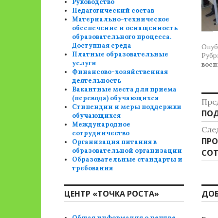
Руководство
Педагогический состав
Материально-техническое
обеспечение и оснащенность
образовательного процесса.
Доступная среда
Опуб
Платные образовательные
Рубр
услуги
вос
Финансово-хозяйственная
деятельность
Вакантные места для приема
Н
(перевода) обучающихся
Пре
Стипендии и меры поддержки
Пре
ПОД
п
обучающихся
зап
Международное
Сле
з
сотрудничество
Сле
ПРО
Организация питания в
образовательной организации
зап
СОТ
Образовательные стандарты и
требования
ЦЕНТР «ТОЧКА РОСТА»
ДО
Общая информация о центре