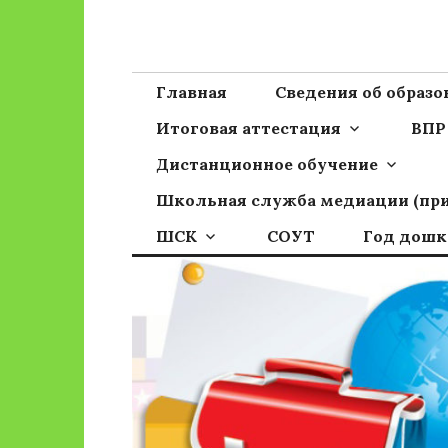
Перейти
к
Сайт ГБОУ ОО
Официальный сайт школы
содержимому
Главная
Сведения об образ
Итоговая аттестация
ВПР
Дистанционное обучение
Школьная служба медиации (пр
ШСК
СОУТ
Год дошк