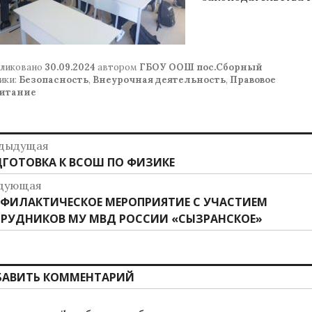
ликовано
30.09.2024
автором
ГБОУ ООШ пос.Сборный
ики:
Безопасность
,
Внеурочная деятельность
,
Правовое
питание
авигация
дыдущая
дыдущая
ГОТОВКА К ВСОШ ПО ФИЗИКЕ
о
ись:
дующая
аписям
дующая
ФИЛАКТИЧЕСКОЕ МЕРОПРИЯТИЕ С УЧАСТИЕМ
ись:
РУДНИКОВ МУ МВД РОССИИ «СЫЗРАНСКОЕ»
БАВИТЬ КОММЕНТАРИЙ