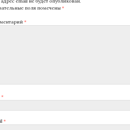
адрес email не будет опубликован.
зательные поля помечены
*
ментарий
*
я
*
il
*