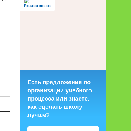
Решаем вместе
Есть предложения по
организации учебного
процесса или знаете,
как сделать школу
лучше?