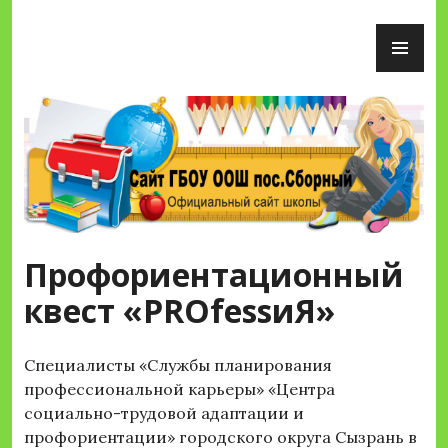
Перейти
ОС
к
М
содержимому
Сайт ГБОУ ООШ пос.Сборный
Профориентационный
квест «PROfessиЯ»
Специалисты «Службы планирования
профессиональной карьеры» «Центра
социально-трудовой адаптации и
профориентации» городского округа Сызрань в