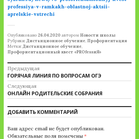
professiya-v-ramkakh-oblastnoj-aktsii-
aprelskie-vstrechi
Опубликовано
26.04.2020
автором
Новости школы
Рубрики:
Дистанционное обучение
,
Профориентация
Метки:
Дистанционное обучение
,
Профориентационный квест «PROfessиЯ»
Навигация
Предыдущая
Предыдущая
ГОРЯЧАЯ ЛИНИЯ ПО ВОПРОСАМ ОГЭ
по
запись:
Следующая
записям
Следующая
ОНЛАЙН РОДИТЕЛЬСКИЕ СОБРАНИЯ
запись:
ДОБАВИТЬ КОММЕНТАРИЙ
Ваш адрес email не будет опубликован.
Обязательные поля помечены
*