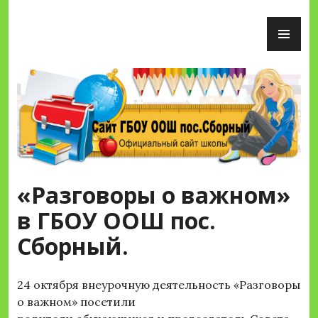
Перейти
ОС
к
М
содержимому
Сайт ГБОУ ООШ пос.Сборный
«Разговоры о важном»
в ГБОУ ООШ пос.
Сборный.
24 октября внеурочную деятельность «Разговоры
о важном» посетили