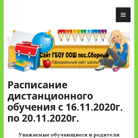
Перейти
ОС
к
М
содержимому
Сайт ГБОУ ООШ пос.Сборный
Расписание
дистанционного
обучения с 16.11.2020г.
по 20.11.2020г.
Уважаемые обучающиеся и родители