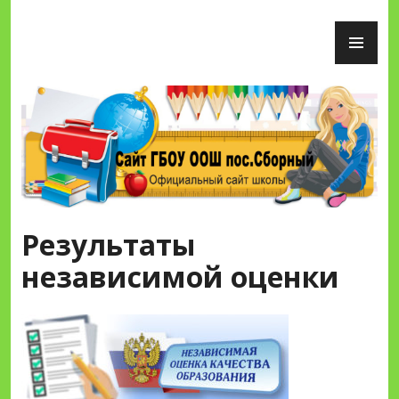
Перейти
ОС
к
М
содержимому
Сайт ГБОУ ООШ пос.Сборный
Результаты
независимой оценки