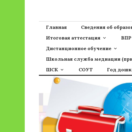
Перейти
к
Сайт ГБОУ ОО
Официальный сайт школы
содержимому
Главная
Сведения об образ
Итоговая аттестация
ВПР
Дистанционное обучение
Школьная служба медиации (пр
ШСК
СОУТ
Год дошк