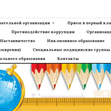
Ш пос.Сборный
овательной организации
Прием в первый кла
Противодействие коррупции
Организаци
Наставничество
Инклюзивное образование
имирения)
Специальные медицинские группы
ольного образования
Контакты