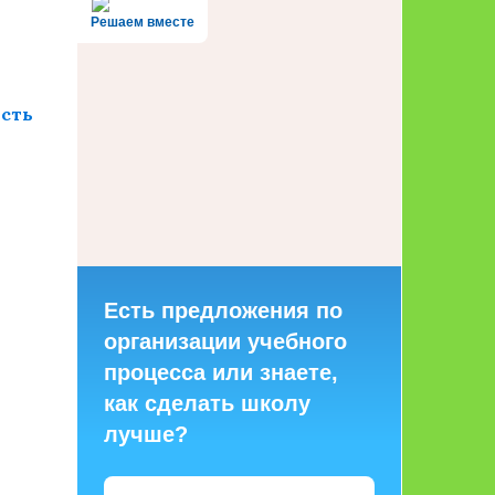
Решаем вместе
ость
Есть предложения по
организации учебного
процесса или знаете,
как сделать школу
лучше?