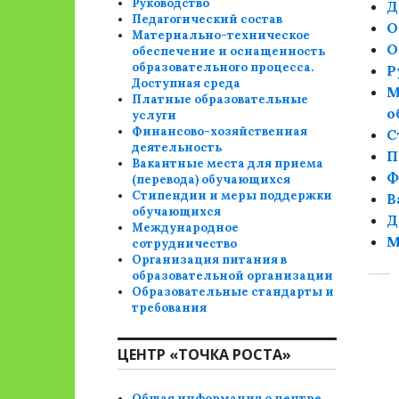
Руководство
Д
Педагогический состав
О
Материально-техническое
О
обеспечение и оснащенность
образовательного процесса.
Р
Доступная среда
М
Платные образовательные
о
услуги
Финансово-хозяйственная
С
деятельность
П
Вакантные места для приема
Ф
(перевода) обучающихся
Стипендии и меры поддержки
В
обучающихся
Д
Международное
М
сотрудничество
Организация питания в
образовательной организации
Образовательные стандарты и
требования
ЦЕНТР «ТОЧКА РОСТА»
Общая информация о центре