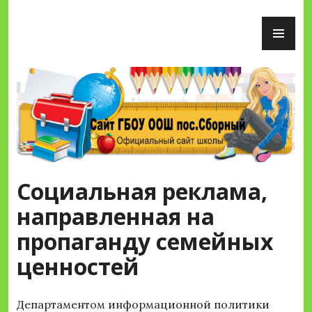
Перейти
ОС
к
М
содержимому
Сайт ГБОУ ООШ пос.Сборный
Социальная реклама,
направленная на
пропаганду семейных
ценностей
Департаментом информационной политики