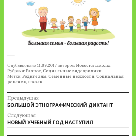
Опубликовано
11.09.2017
автором
Новости школы
Рубрики:
Разное
,
Социальные видеоролики
Метки:
Родителям
,
Семейные ценности
,
Социальная
реклама
,
школа
Навигация
Предыдущая
Предыдущая
БОЛЬШОЙ ЭТНОГРАФИЧЕСКИЙ ДИКТАНТ
по
запись:
Следующая
записям
Следующая
НОВЫЙ УЧЕБНЫЙ ГОД НАСТУПИЛ
запись: