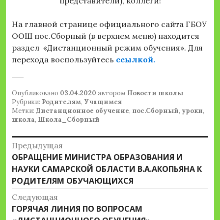
представители), коллеги!
На главной странице официального сайта ГБОУ
ООШ пос.Сборный (в верхнем меню) находится
раздел «Дистанционный режим обучения». Для
перехода воспользуйтесь
ссылкой.
Опубликовано
03.04.2020
автором
Новости школы
Рубрики:
Родителям
,
Учащимся
Метки:
Дистанционное обучение
,
пос.Сборный
,
уроки
,
школа
,
Школа_Сборный
Навигация
Предыдущая
Предыдущая
ОБРАЩЕНИЕ МИНИСТРА ОБРАЗОВАНИЯ И
по
запись:
НАУКИ САМАРСКОЙ ОБЛАСТИ В.А.АКОПЬЯНА К
записям
РОДИТЕЛЯМ ОБУЧАЮЩИХСЯ
Следующая
Следующая
ГОРЯЧАЯ ЛИНИЯ ПО ВОПРОСАМ