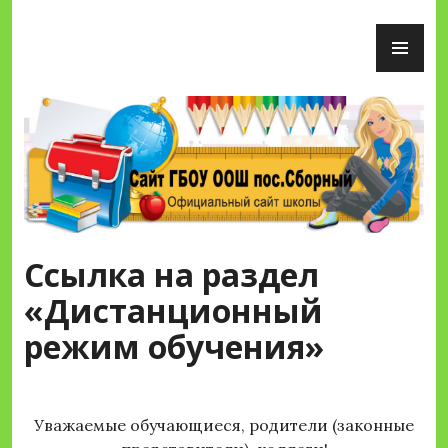
Перейти
ОС
к
М
содержимому
Сайт ГБОУ ООШ пос.Сборный
Ссылка на раздел
«Дистанционный
режим обучения»
Уважаемые обучающиеся, родители (законные