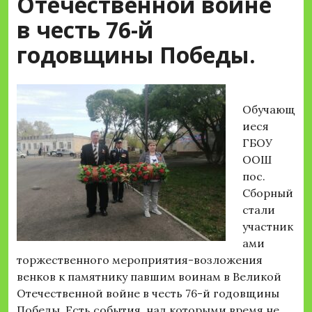
Отечественной войне
в честь 76-й
годовщины Победы.
Обучающ
иеся
ГБОУ
ООШ
пос.
Сборный
стали
участник
ами
торжественного мероприятия-возложения
венков к памятнику павшим воинам в Великой
Отечественной войне в честь 76-й годовщины
Победы. Есть события, над которыми время не