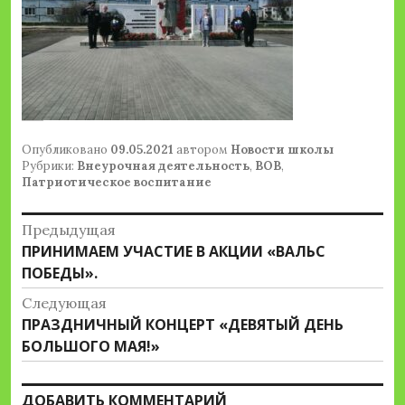
Опубликовано
09.05.2021
автором
Новости школы
Рубрики:
Внеурочная деятельность
,
ВОВ
,
Патриотическое воспитание
Навигация
Предыдущая
Предыдущая
ПРИНИМАЕМ УЧАСТИЕ В АКЦИИ «ВАЛЬС
по
запись:
ПОБЕДЫ».
записям
Следующая
Следующая
ПРАЗДНИЧНЫЙ КОНЦЕРТ «ДЕВЯТЫЙ ДЕНЬ
запись:
БОЛЬШОГО МАЯ!»
ДОБАВИТЬ КОММЕНТАРИЙ