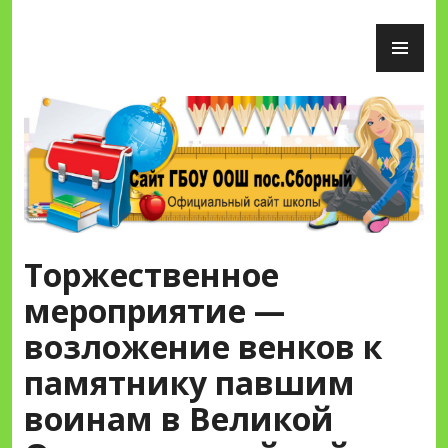
Перейти
ОС
к
М
содержимому
Сайт ГБОУ ООШ пос.Сборный
Торжественное
мероприятие —
возложение венков к
памятнику павшим
воинам в Великой