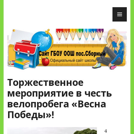
Перейти
ОС
к
М
содержимому
Сайт ГБОУ ООШ пос.Сборный
Торжественное
мероприятие в честь
велопробега «Весна
Победы»!
4