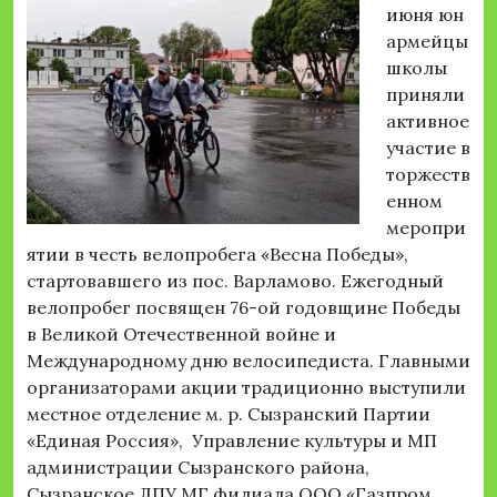
июня юн
армейцы
школы
приняли
активное
участие в
торжеств
енном
меропри
ятии в честь велопробега «Весна Победы»,
стартовавшего из пос. Варламово. Ежегодный
велопробег посвящен 76-ой годовщине Победы
в Великой Отечественной войне и
Международному дню велосипедиста. Главными
организаторами акции традиционно выступили
местное отделение м. р. Сызранский Партии
«Единая Россия», Управление культуры и МП
администрации Сызранского района,
Сызранское ЛПУ МГ филиала ООО «Газпром