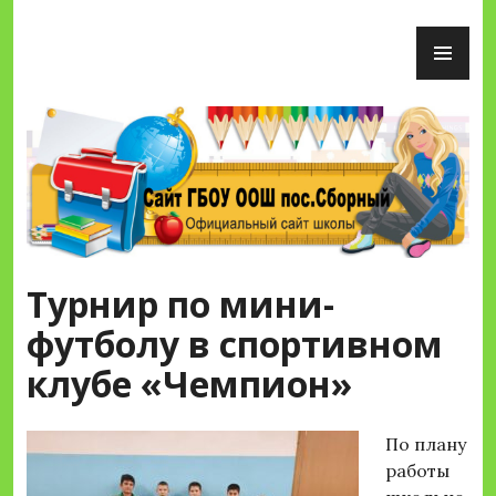
Перейти
ОС
к
М
содержимому
Сайт ГБОУ ООШ пос.Сборный
Турнир по мини-
футболу в спортивном
клубе «Чемпион»
По плану
работы