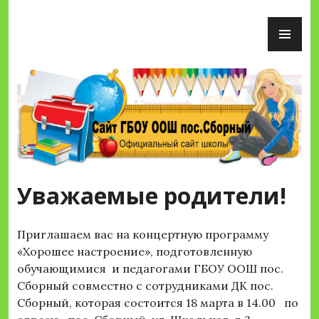
Перейти
ОС
к
М
содержимому
Сайт ГБОУ ООШ пос.Сборный
Уважаемые родители!
Приглашаем вас на концертную программу
«Хорошее настроение», подготовленную
обучающимися и педагогами ГБОУ ООШ пос.
Сборный совместно с сотрудниками ДК пос.
Сборный, которая состоится 18 марта в 14.00 по