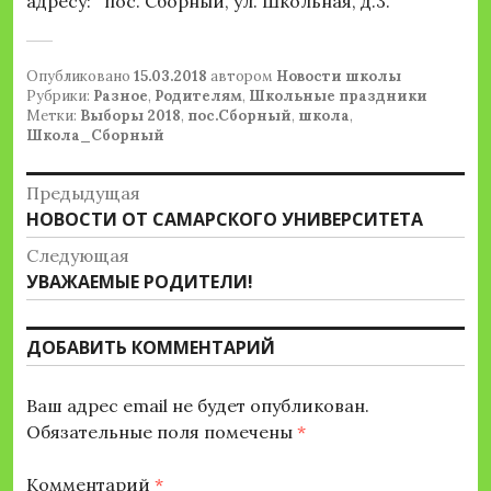
адресу: пос. Сборный, ул. Школьная, д.3.
Опубликовано
15.03.2018
автором
Новости школы
Рубрики:
Разное
,
Родителям
,
Школьные праздники
Метки:
Выборы 2018
,
пос.Сборный
,
школа
,
Школа_Сборный
Навигация
Предыдущая
Предыдущая
НОВОСТИ ОТ САМАРСКОГО УНИВЕРСИТЕТА
по
запись:
Следующая
записям
Следующая
УВАЖАЕМЫЕ РОДИТЕЛИ!
запись:
ДОБАВИТЬ КОММЕНТАРИЙ
Ваш адрес email не будет опубликован.
Обязательные поля помечены
*
Комментарий
*