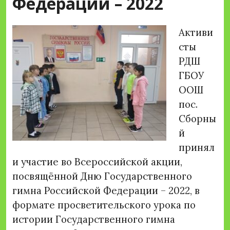
Федерации – 2022
Активи
сты
РДШ
ГБОУ
ООШ
пос.
Сборны
й
принял
и участие во Всероссийской акции,
посвящённой Дню Государственного
гимна Российской Федерации – 2022, в
формате просветительского урока по
истории Государственного гимна