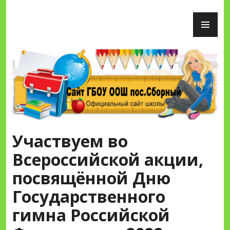
Перейти
ОС
к
М
содержимому
Сайт ГБОУ ООШ пос.Сборный
Участвуем во
Всероссийской акции,
посвящённой Дню
Государственного
гимна Российской