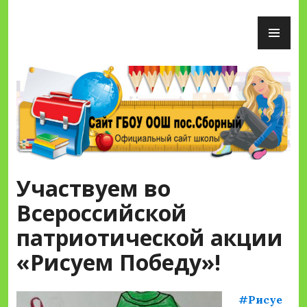
Перейти
ОС
к
М
содержимому
Сайт ГБОУ ООШ пос.Сборный
Участвуем во
Всероссийской
патриотической акции
«Рисуем Победу»!
#Рисуе