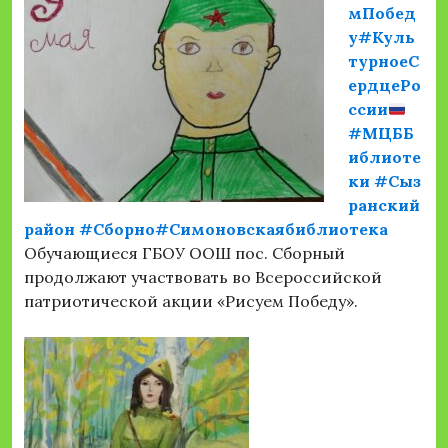
мПобед
у
#Куль
турноеС
ердцеРо
ссии
#МЦББ
иблиоте
ки
#Сыз
ранский
район
#Сборно
#Симоновскаябиблиотека
Обучающиеся ГБОУ ООШ пос. Сборный
продолжают участвовать во Всероссийской
патриотической акции «Рисуем Победу».