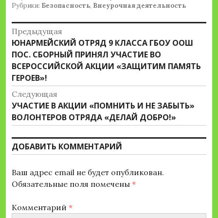
Рубрики:
Безопасность
,
Внеурочная деятельность
Навигация
Предыдущая
Предыдущая
ЮНАРМЕЙСКИЙ ОТРЯД 9 КЛАССА ГБОУ ООШ
по
запись:
ПОС. СБОРНЫЙ ПРИНЯЛ УЧАСТИЕ ВО
записям
ВСЕРОССИЙСКОЙ АКЦИИ «ЗАЩИТИМ ПАМЯТЬ
ГЕРОЕВ»!
Следующая
Следующая
УЧАСТИЕ В АКЦИИ «ПОМНИТЬ И НЕ ЗАБЫТЬ»
запись:
ВОЛОНТЕРОВ ОТРЯДА «ДЕЛАЙ ДОБРО!»
ДОБАВИТЬ КОММЕНТАРИЙ
Ваш адрес email не будет опубликован.
Обязательные поля помечены
*
Комментарий
*