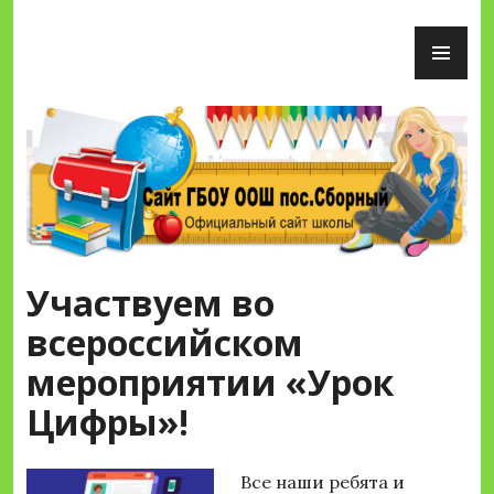
Перейти
ОС
к
М
содержимому
Сайт ГБОУ ООШ пос.Сборный
Участвуем во
всероссийском
мероприятии «Урок
Цифры»!
Все наши ребята и