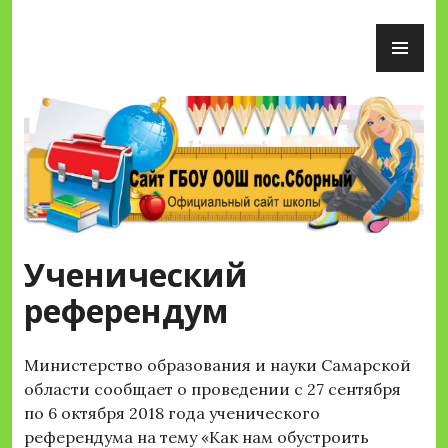
Перейти
ОС
к
М
содержимому
Сайт ГБОУ ООШ пос.Сборный
Ученический
референдум
Министерство образования и науки Самарской
области сообщает о проведении с 27 сентября
по 6 октября 2018 года ученического
референдума на тему «Как нам обустроить