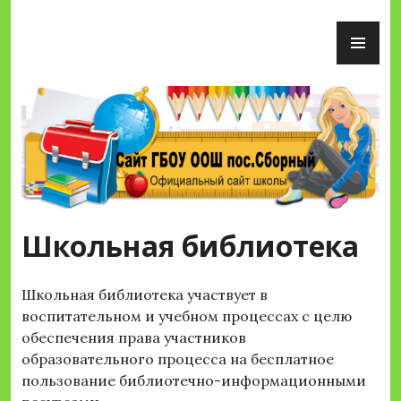
Перейти
ОС
к
М
содержимому
Сайт ГБОУ ООШ пос.Сборный
Школьная библиотека
Школьная библиотека участвует в
воспитательном и учебном процессах с целю
обеспечения права участников
образовательного процесса на бесплатное
пользование библиотечно-информационными