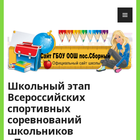
Перейти
ОС
к
М
содержимому
Сайт ГБОУ ООШ пос.Сборный
Школьный этап
Всероссийских
спортивных
соревнований
школьников