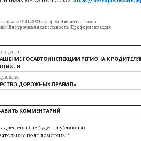
официальном сайте проекта:
https://шоупрофессий.р
ликовано
01.11.2021
автором
Новости школы
ики:
Внеурочная деятельность
,
Профориентация
авигация
дыдущая
дыдущая
АЩЕНИЕ ГОСАВТОИНСПЕКЦИИ РЕГИОНА К РОДИТЕЛ
о
ись:
АЩИХСЯ
аписям
дующая
дующая
РСТВО ДОРОЖНЫХ ПРАВИЛ»
ись:
БАВИТЬ КОММЕНТАРИЙ
адрес email не будет опубликован.
зательные поля помечены
*