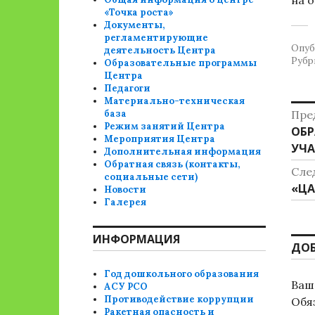
на 
«Точка роста»
Документы,
регламентирующие
Опуб
деятельность Центра
Рубр
Образовательные программы
Центра
Педагоги
Материально-техническая
Н
база
Пре
Режим занятий Центра
Пре
ОБР
п
Мероприятия Центра
зап
УЧ
Дополнительная информация
з
Обратная связь (контакты,
Сле
социальные сети)
Сле
«ЦА
Новости
Галерея
зап
ИНФОРМАЦИЯ
ДО
Год дошкольного образования
Ваш 
АСУ РСО
Противодействие коррупции
Обя
Ракетная опасность и