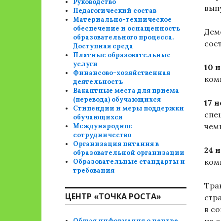
Руководство
вып
Педагогический состав
Материально-техническое
обеспечение и оснащенность
Дем
образовательного процесса.
сост
Доступная среда
Платные образовательные
услуги
10 
Финансово-хозяйственная
ком
деятельность
Вакантные места для приема
(перевода) обучающихся
17 
Стипендии и меры поддержки
спе
обучающихся
чем
Международное
сотрудничество
Организация питания в
24 
образовательной организации
ком
Образовательные стандарты и
требования
Тра
ЦЕНТР «ТОЧКА РОСТА»
стр
в с
Общая информация о центре