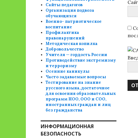
Сай
Сайты педагогов
Организация подвоза
обучающихся
Военно- патриотическое
воспитание
Со
Профилактика
пос
правонарушений
Методическая копилка
Добровольчество
Учителя — гордость России
Вве
Противодействие экстремизму
и терроризму
Осенние каникулы
Часто задаваемые вопросы
Тестирование на знание
русского языка, достаточное
для освоения образовательных
программ НОО, ООО и СОО,
иностранных граждан и лиц
без гражданства
ИНФОРМАЦИОННАЯ
БЕЗОПАСНОСТЬ