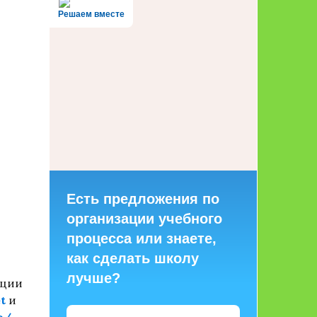
Решаем вместе
Есть предложения по
организации учебного
процесса или знаете,
как сделать школу
лучше?
ации
t
и