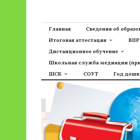
Перейти
к
Сайт ГБОУ ОО
Официальный сайт школы
содержимому
Главная
Сведения об образ
Итоговая аттестация
ВПР
Дистанционное обучение
Школьная служба медиации (пр
ШСК
СОУТ
Год дошк