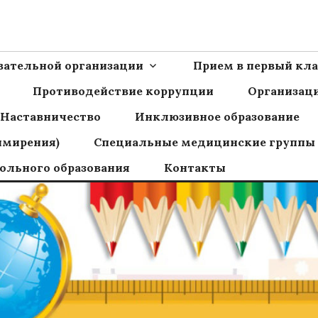
Ш пос.Сборный
овательной организации
Прием в первый кла
Противодействие коррупции
Организаци
Наставничество
Инклюзивное образование
имирения)
Специальные медицинские группы
ольного образования
Контакты