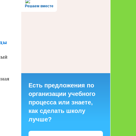
Решаем вместе
еды
ный
чная
Есть предложения по
организации учебного
процесса или знаете,
как сделать школу
лучше?