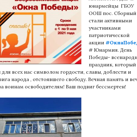
юнармейцы ГБОУ
ООШ пос. Сборный
стали активными
участниками
патриотической
акции
#ОкнаПоб
# Юнармия. День
Победы- всенарод
праздник, который
л для всех нас символом гордости, славы, доблести и
вига народа , отстоявшего свободу. Вечная память и ве
ва воинам освободителям! Ваш подвиг бессмертен!