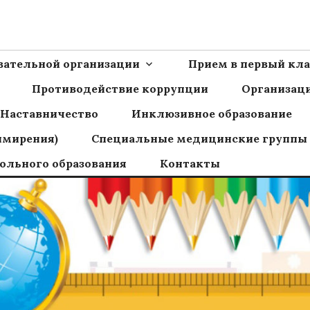
Ш пос.Сборный
овательной организации
Прием в первый кла
Противодействие коррупции
Организаци
Наставничество
Инклюзивное образование
имирения)
Специальные медицинские группы
ольного образования
Контакты