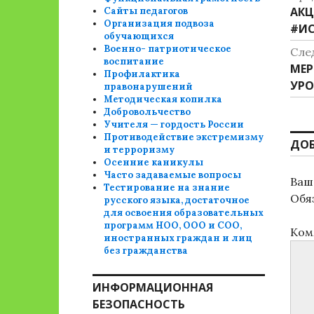
Пре
АКЦ
Сайты педагогов
п
Организация подвоза
зап
#ИС
обучающихся
з
Военно- патриотическое
Сле
воспитание
Сле
МЕР
Профилактика
зап
УРО
правонарушений
Методическая копилка
Добровольчество
Учителя — гордость России
Противодействие экстремизму
ДО
и терроризму
Осенние каникулы
Часто задаваемые вопросы
Ваш 
Тестирование на знание
Обя
русского языка, достаточное
для освоения образовательных
программ НОО, ООО и СОО,
Ком
иностранных граждан и лиц
без гражданства
ИНФОРМАЦИОННАЯ
БЕЗОПАСНОСТЬ