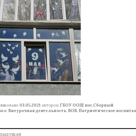
ликовано
03.05.2021
автором
ГБОУ ООШ пос.Сборный
ики:
Внеурочная деятельность
,
ВОВ
,
Патриотическое воспита
авигация
дыдущая