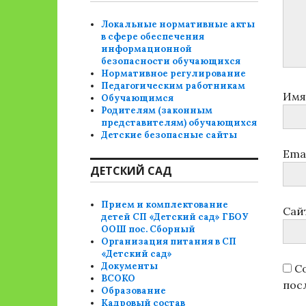
Локальные нормативные акты
в сфере обеспечения
информационной
безопасности обучающихся
Нормативное регулирование
Педагогическим работникам
Им
Обучающимся
Родителям (законным
представителям) обучающихся
Детские безопасные сайты
Ema
ДЕТСКИЙ САД
Прием и комплектование
Сай
детей СП «Детский сад» ГБОУ
ООШ пос. Сборный
Организация питания в СП
«Детский сад»
Документы
Со
ВСОКО
пос
Образование
Кадровый состав