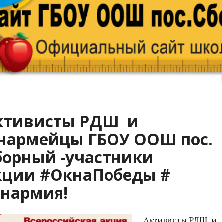
ктивисты РДШ и
нармейцы ГБОУ ООШ пос.
борный -участники
кции #ОкнаПобеды #
нармия!
Активисты РДШ и