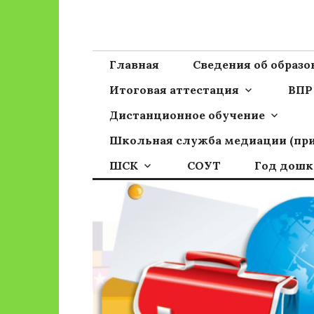
Перейти
к
Сайт ГБОУ ОО
Официальный сайт школы
содержимому
Главная
Сведения об образ
Итоговая аттестация
ВПР
Дистанционное обучение
Школьная служба медиации (пр
ШСК
СОУТ
Год дошк