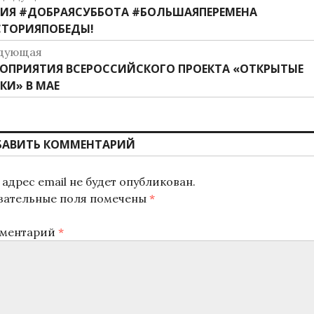
дыдущая
ИЯ #ДОБРАЯСУББОТА #БОЛЬШАЯПЕРЕМЕНА
о
ись:
ТОРИЯПОБЕДЫ!
аписям
дующая
дующая
ОПРИЯТИЯ ВСЕРОССИЙСКОГО ПРОЕКТА «ОТКРЫТЫЕ
ись:
КИ» В МАЕ
БАВИТЬ КОММЕНТАРИЙ
адрес email не будет опубликован.
зательные поля помечены
*
ментарий
*