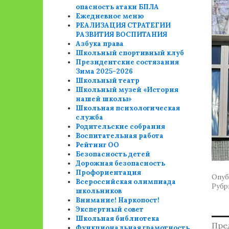
опасность атаки БПЛА
Ежедневное меню
РЕАЛИЗАЦИЯ СТРАТЕГИИ
РАЗВИТИЯ ВОСПИТАНИЯ
Азбука права
Школьный спортивный клуб
Президентские состязания
Зима 2025-2026
Школьный театр
Школьный музей «История
нашей школы»
Школьная психологическая
служба
Родительские собрания
Воспитательная работа
Рейтинг ОО
Безопасность детей
Дорожная безопасность
Профориентация
Опуб
Всероссийская олимпиада
Рубр
школьников
Внимание! Наркопост!
Экспертный совет
Школьная библиотека
Н
Пре
Функциональная грамотность