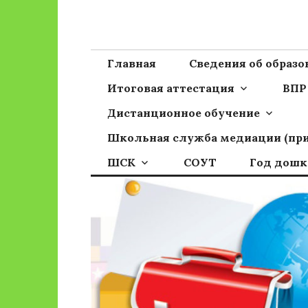
Перейти
к
Сайт ГБОУ ОО
Официальный сайт школы
содержимому
Главная
Сведения об образ
Итоговая аттестация
ВПР
Дистанционное обучение
Школьная служба медиации (пр
ШСК
СОУТ
Год дошк