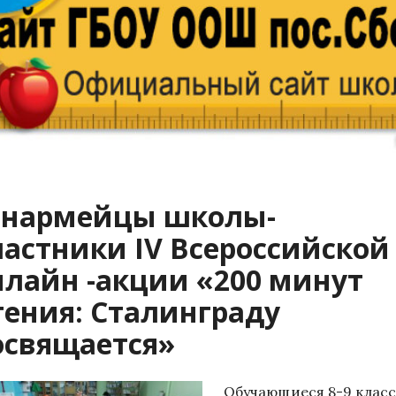
нармейцы школы-
частники IV Всероссийской
нлайн -акции «200 минут
тения: Сталинграду
освящается»
Обучающиеся 8-9 клас