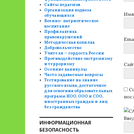
Сайты педагогов
Организация подвоза
Им
обучающихся
Военно- патриотическое
воспитание
Профилактика
правонарушений
Ema
Методическая копилка
Добровольчество
Учителя — гордость России
Противодействие экстремизму
и терроризму
Сай
Осенние каникулы
Часто задаваемые вопросы
Тестирование на знание
русского языка, достаточное
Со
для освоения образовательных
программ НОО, ООО и СОО,
пос
иностранных граждан и лиц
без гражданства
Вве
ИНФОРМАЦИОННАЯ
БЕЗОПАСНОСТЬ