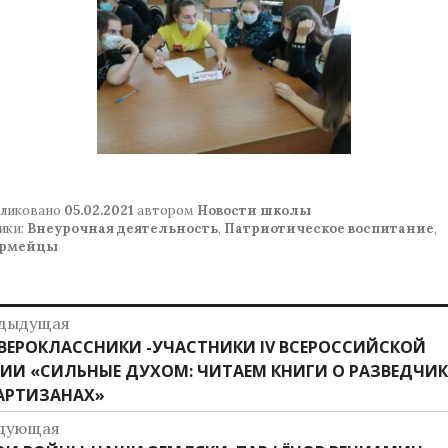
ликовано
05.02.2021
автором
Новости школы
ики:
Внеурочная деятельность
,
Патриотическое воспитание
,
рмейцы
авигация
дыдущая
дыдущая
ВЕРОКЛАССНИКИ -УЧАСТНИКИ IV ВСЕРОССИЙСКОЙ
о
ись:
ИИ «СИЛЬНЫЕ ДУХОМ: ЧИТАЕМ КНИГИ О РАЗВЕДЧИ
аписям
АРТИЗАНАХ»
дующая