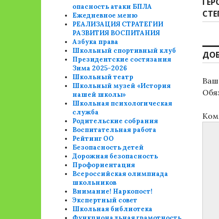
Сле
ГЕР
опасность атаки БПЛА
зап
СТЕ
Ежедневное меню
РЕАЛИЗАЦИЯ СТРАТЕГИИ
РАЗВИТИЯ ВОСПИТАНИЯ
Азбука права
Школьный спортивный клуб
ДО
Президентские состязания
Зима 2025-2026
Школьный театр
Ваш 
Школьный музей «История
Обя
нашей школы»
Школьная психологическая
служба
Ком
Родительские собрания
Воспитательная работа
Рейтинг ОО
Безопасность детей
Дорожная безопасность
Профориентация
Всероссийская олимпиада
школьников
Внимание! Наркопост!
Экспертный совет
Школьная библиотека
Функциональная грамотность