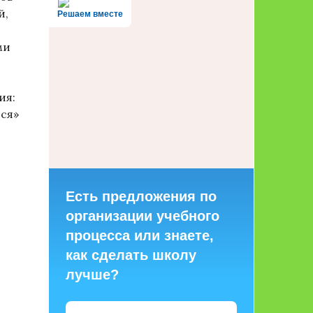
й,
Решаем вместе
ми
ия:
ся»
Есть предложения по
организации учебного
процесса или знаете,
как сделать школу
лучше?