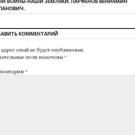
дующая
ОИ ВОЙНЫ-НАШИ ЗЕМЛЯКИ. ПАРФЁНОВ ВЕНИАМИН
ись:
ПАНОВИЧ.
БАВИТЬ КОММЕНТАРИЙ
адрес email не будет опубликован.
зательные поля помечены
*
ментарий
*