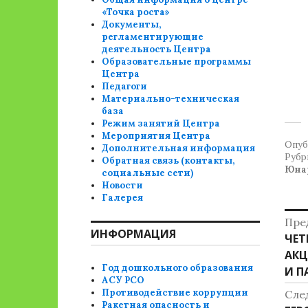
«Точка роста»
Документы,
регламентирующие
деятельность Центра
Образовательные программы
Центра
Педагоги
Материально-техническая
база
Режим занятий Центра
Мероприятия Центра
Опуб
Дополнительная информация
Рубр
Обратная связь (контакты,
Юна
социальные сети)
Новости
Галерея
Н
Пре
ИНФОРМАЦИЯ
Пре
ЧЕТ
п
зап
АКЦ
з
Год дошкольного образования
И П
АСУ РСО
Противодействие коррупции
Сле
Ракетная опасность и