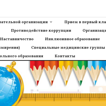
Ш пос.Сборный
овательной организации
Прием в первый кла
Противодействие коррупции
Организаци
Наставничество
Инклюзивное образование
имирения)
Специальные медицинские группы
ольного образования
Контакты