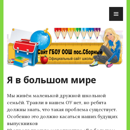
Перейти
ОС
к
М
содержимому
Сайт ГБОУ ООШ пос.Сборный
Я в большом мире
Мы живём маленькой дружной школьной
семьёй. Травли в нашем ОУ нет, но ребята
должны знать, что такая проблема существует.
Особенно это должно касаться наших будущих
выпускников