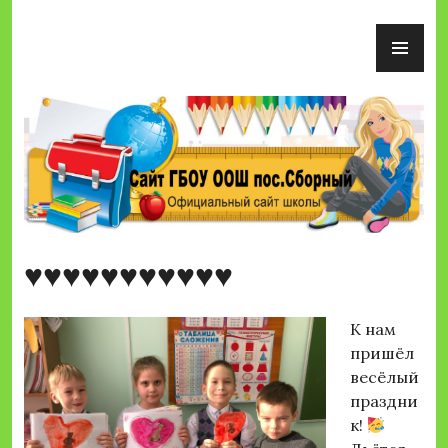
Перейти
ОС
к
М
содержимому
Сайт ГБОУ ООШ пос.Сборный
♥♥♥♥♥♥♥♥♥♥♥
К нам
пришёл
весёлый
праздни
к!